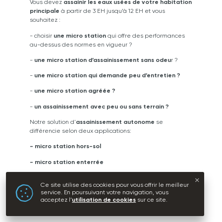
Vous devez
assainir les eaux usées de votre habitation
principale
à partir de 3 EH jusqu’à 12 EH et vous
souhaitez :
- choisir
une micro station
qui offre des performances
au-dessus des normes en vigueur ?
-
une
micro station d’assainissement sans odeu
r ?
-
une micro station qui demande peu d’entretien
?
-
une micro station agréée
?
-
un assainissement avec peu ou sans terrain ?
Notre solution d'
assainissement autonome
se
différencie selon deux applications:
- micro station hors-sol
- micro station enterrée
La micro station enterrée
et
la micro station hors-sol
Ce site utilise des cookies pour vous offrir le meilleur
fonctionnent selon le même processus.
service. En poursuivant votre navigation, vous
acceptez l’
utilisation de cookies
sur ce site.
Découvrez notre solution en vidéo:
Micro station
d'assainissement autonome Variocomp